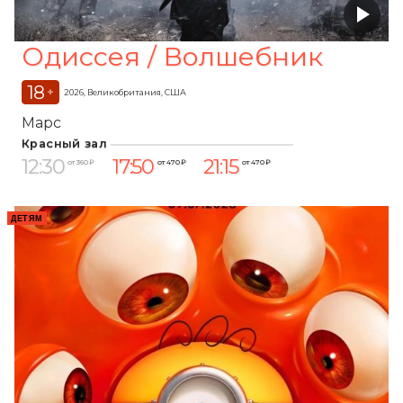
Одиссея / Волшебник
18
+
2026, Великобритания, США
Марс
Красный зал
12:30
17:50
21:15
от 360 ₽
от 470 ₽
от 470 ₽
ДЕТЯМ