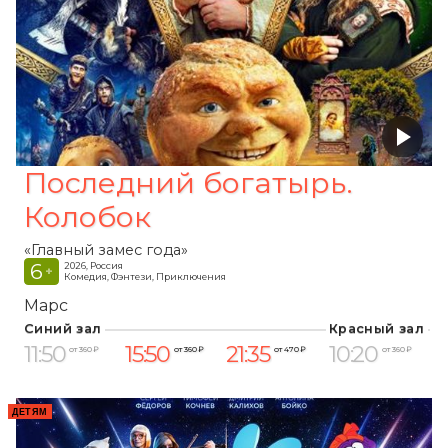
Последний богатырь.
Колобок
«Главный замес года»
6
2026, Россия
+
Комедия, Фэнтези, Приключения
Марс
Синий зал
Красный зал
11:50
15:50
21:35
10:20
от 360 ₽
от 360 ₽
от 470 ₽
от 360 ₽
ДЕТЯМ