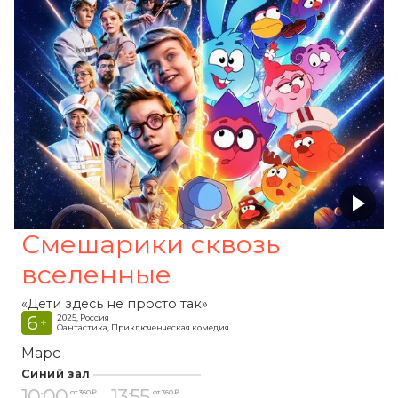
Смешарики сквозь
вселенные
«Дети здесь не просто так»
6
2025, Россия
+
Фантастика, Приключенческая комедия
Марс
Синий зал
10:00
13:55
от 360 ₽
от 360 ₽