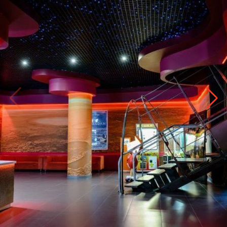
Касса
+7 861 373-97-22
Сот.Касса
+7 918173 05-13
Администрация
mars-city@mail.ru