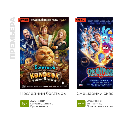
ПРЕМЬЕРА
ДЕТЯМ
ДЕТЯМ
Последний богатырь. Колобок
2026, Россия
2025, Россия
6
6
+
+
Комедия, Фэнтези,
Фантастика,
Приключения
Приключенческая к