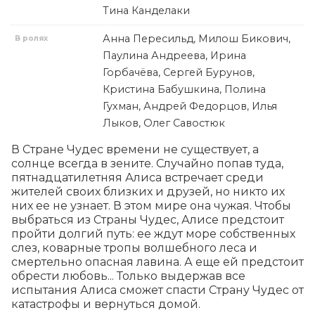
Тина Канделаки
Анна Пересильд, Милош Бикович,
В ролях
Паулина Андреева, Ирина
Горбачёва, Сергей Бурунов,
Кристина Бабушкина, Полина
Гухман, Андрей Федорцов, Илья
Лыков, Олег Савостюк
В Стране Чудес времени не существует, а 
солнце всегда в зените. Случайно попав туда, 
пятнадцатилетняя Алиса встречает среди 
жителей своих близких и друзей, но никто их 
них ее не узнает. В этом мире она чужая. Чтобы 
выбраться из Страны Чудес, Алисе предстоит 
пройти долгий путь: ее ждут море собственных 
слез, коварные тропы волшебного леса и 
смертельно опасная лавина. А еще ей предстоит 
обрести любовь... Только выдержав все 
испытания Алиса сможет спасти Страну Чудес от 
катастрофы и вернуться домой.