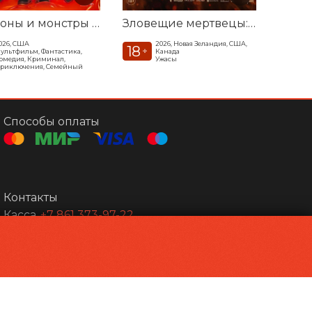
Миньоны и монстры / Волшебник
Зловещие мертвецы: Пекло
026, США
2026, Новая Зеландия, США,
18
+
ультфильм, Фантастика,
Канада
омедия, Криминал,
Ужасы
риключения, Семейный
Способы оплаты
Контакты
Касса
+7 861 373-97-22
Сот.Касса
+7 918173 05-13
Администрация
mars-city@mail.ru