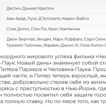
Дестин Дэниел Креттон
Ави Арад, Луис Д’Эспозито, Кевин Файги
Стив Дитко, Стэн Ли, Крис МакКенна
Джон Бернтал, Зендея, Марк Руффало, Сэди Синк
Трэмелл Тиллман, Марвин Джонс III, Лиза Колон-
кордного мирового успеха фильма «Чело
-Паук: Новый день» знаменует собой ст
Питера Паркера и Человека-Паука. Прош
ей части, и Питер теперь взрослый, ж
тве, добровольно стерев себя из жизни
орясь с преступностью в Нью-Йорке, где
н полностью посвятил себя защите гор
а полную ставку. Но по мере того, как т