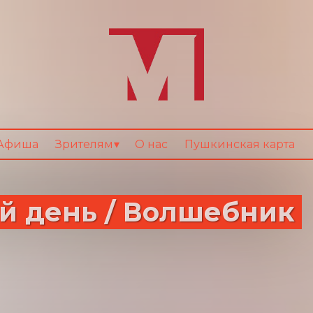
Афиша
Зрителям
О нас
Пушкинская карта
ый день / Волшебник