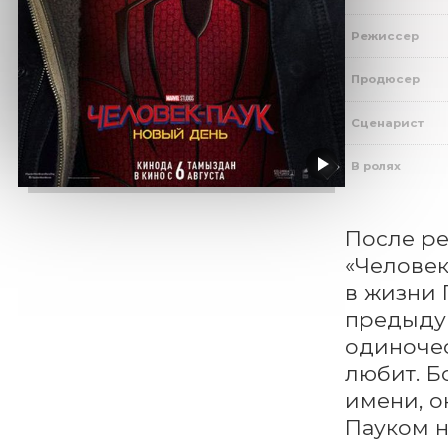
Режиссер
Продюсер
Сценарист
В ролях
После ре
«Человек
в жизни 
предыдущ
одиночес
любит. Б
имени, о
Пауком н