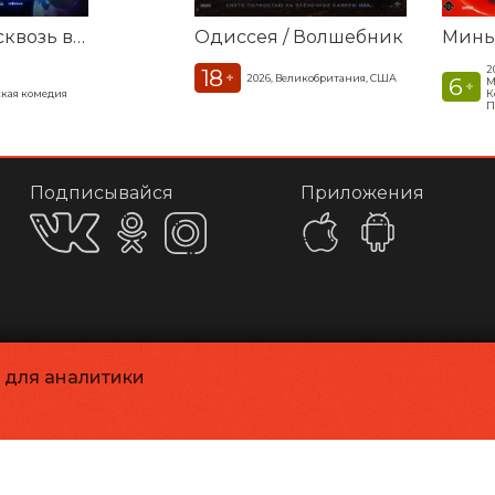
Смешарики сквозь вселенные
Одиссея / Волшебник
2
18
+
2026, Великобритания, США
6
М
+
кая комедия
К
П
Подписывайся
Приложения
и для аналитики