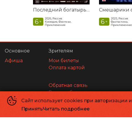
Последний богатырь. Колобок
2026, Россия
2025, Россия
6
6
+
+
Комедия, Фэнтези,
Фантастика,
Приключения
Приключенчес
Основное
Зрителям
Афиша
Мои билеты
Оплата картой
Обратная связь
Возврат билетов
Сайт использует cookies при авторизации 
Принять
Читать подробнее
Правила и соглашения
Правила кинотеатра