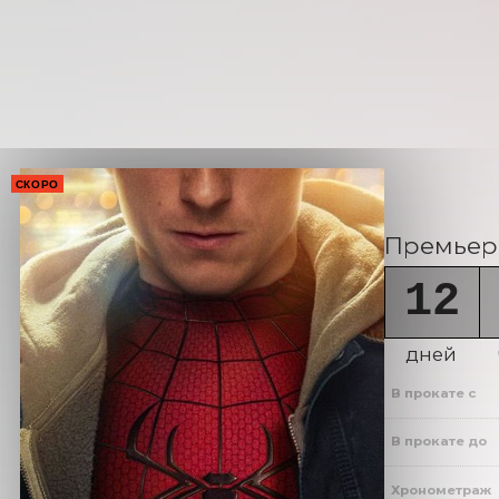
СКОРО
Премьера
12
дней
В прокате с
В прокате до
Хронометраж