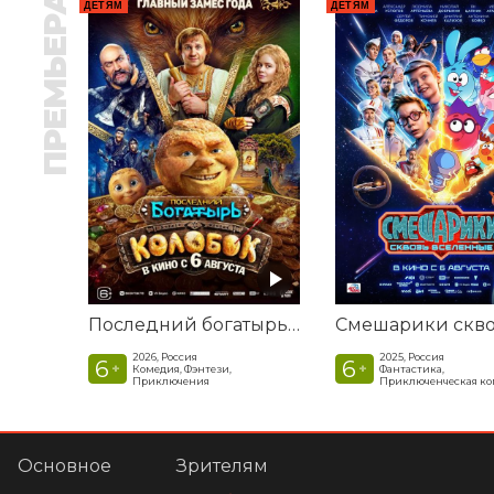
ПРЕМЬЕРА
ДЕТЯМ
ДЕТЯМ
Последний богатырь. Колобок
2026, Россия
2025, Россия
6
6
+
+
Комедия, Фэнтези,
Фантастика,
Приключения
Приключенческая к
Основное
Зрителям