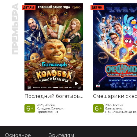
ПРЕМЬЕРА
ДЕТЯМ
ДЕТЯМ
Последний богатырь. Колобок
2026, Россия
2025, Россия
6
6
+
+
Комедия, Фэнтези,
Фантастика,
Приключения
Приключенческая к
Основное
Зрителям