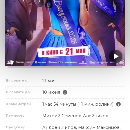
21 мая
В прокате с
10 июня
В прокате до
1 час 54 минуты (+1 мин. ролики)
Хронометраж
Митрий Семенов-Алейников
Режиссер
Андрей Липов, Максим Максимов,
Продюсер