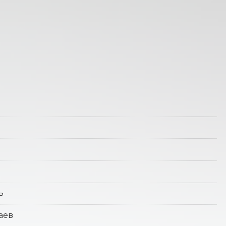
ь
аев