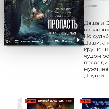
В ролях
Даша и С
парашюто
Но судьб
Даши, о 
крушение
чудом ос
посреди 
мужчинам
Другой 
ДЕТЯМ
ДЕТЯМ