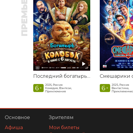
ПРЕМЬЕРА
Последний богатырь. Колобок
2026, Россия
2025, Россия
6
6
+
+
Комедия, Фэнтези,
Фантастика,
Приключения
Приключенчес
Основное
Зрителям
Афиша
Мои билеты