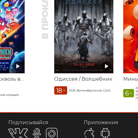
В ПРОКАТЕ
Смешарики сквозь вселенные
Одиссея / Волшебник
2
18
+
2026, Великобритания, США
6
М
+
кая комедия
К
П
Подписывайся
Приложения