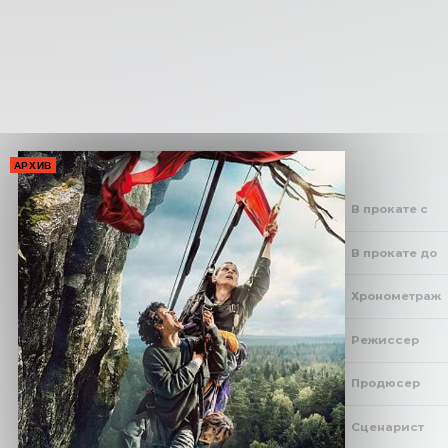
АРХИВ
В прокате с
В прокате до
Хронометраж
Режиссер
Продюсер
Сценарист