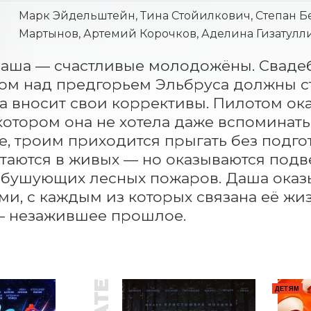
Марк Эйдельштейн, Тина Стойилкович, Степан Бе
Мартынов, Артемий Корочков, Аделина Гизатулл
аша — счастливые молодожёны. Свадеб
м над предгорьем Эльбруса должны ста
а вносит свои коррективы. Пилотом ок
котором она не хотела даже вспоминать.
, троим приходится прыгать без подгот
таются в живых — но оказываются подв
бушующих лесных пожаров. Даша оказы
и, с каждым из которых связана её жиз
— незажившее прошлое.
ДЕТЯМ