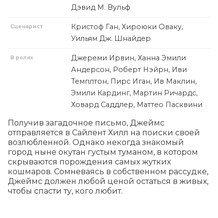
Дэвид М. Вульф
Кристоф Ган, Хироюки Оваку,
Сценарист
Уильям Дж. Шнайдер
Джереми Ирвин, Ханна Эмили
В ролях
Андерсон, Роберт Нэйрн, Иви
Темплтон, Пирс Иган, Ив Маклин,
Эмили Кардинг, Мартин Ричардс,
Ховард Саддлер, Маттео Пасквини
Получив загадочное письмо, Джеймс 
отправляется в Сайлент Хилл на поиски своей 
возлюбленной. Однако некогда знакомый 
город ныне окутан густым туманом, в котором 
скрываются порождения самых жутких 
кошмаров. Сомневаясь в собственном рассудке, 
Джеймс должен любой ценой остаться в живых, 
чтобы спасти ту, кого любит.