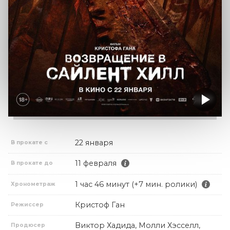
22 января
В прокате с
11 февраля
В прокате до
1 час 46 минут (+7 мин. ролики)
Хронометраж
Кристоф Ган
Режиссер
Виктор Хадида, Молли Хэсселл,
Продюсер