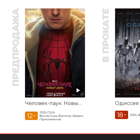
ПРЕДПРОДАЖА
В ПРОКАТЕ
Человек-паук: Новый день / Волшебник
Одиссея 
2026, США
18
12
+
2026, 
+
Фантастика, Фэнтези, Боевик,
Приключения